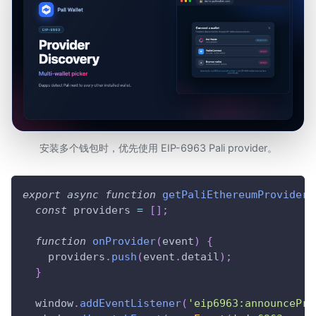
安装多个钱包时，优先使用 EIP-6963 Pali provider。
export
async
function
getPaliEthereumProvider
(
const
 providers 
=
[
]
;
function
onProvider
(
event
)
{
    providers
.
push
(
event
.
detail
)
;
}
window
.
addEventListener
(
'eip6963:announcePro