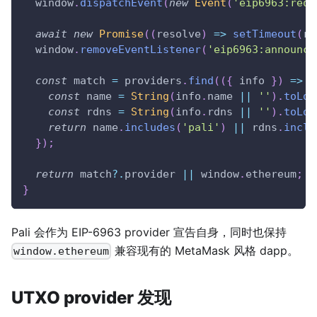
window
.
dispatchEvent
(
new
Event
(
'eip6963:requ
await
new
Promise
(
(
resolve
)
=>
setTimeout
(
re
window
.
removeEventListener
(
'eip6963:announce
const
 match 
=
 providers
.
find
(
(
{
 info 
}
)
=>
{
const
 name 
=
String
(
info
.
name
||
''
)
.
toLow
const
 rdns 
=
String
(
info
.
rdns
||
''
)
.
toLow
return
 name
.
includes
(
'pali'
)
||
 rdns
.
inclu
}
)
;
return
 match
?.
provider 
||
window
.
ethereum
;
}
Pali 会作为 EIP-6963 provider 宣告自身，同时也保持
兼容现有的 MetaMask 风格 dapp。
window.ethereum
UTXO provider 发现