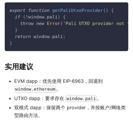
export
function
getPaliUtxoProvider
(
)
{
if
(
!
window
.
pali
)
{
throw
new
Error
(
'Pali UTXO provider not fo
}
return
window
.
pali
;
}
实用建议
EVM dapp：优先使用 EIP-6963，回退到
。
window.ethereum
UTXO dapp：要求存在
。
window.pali
双模式 dapp：保留两个 provider，并按账户/网络类
型路由方法。