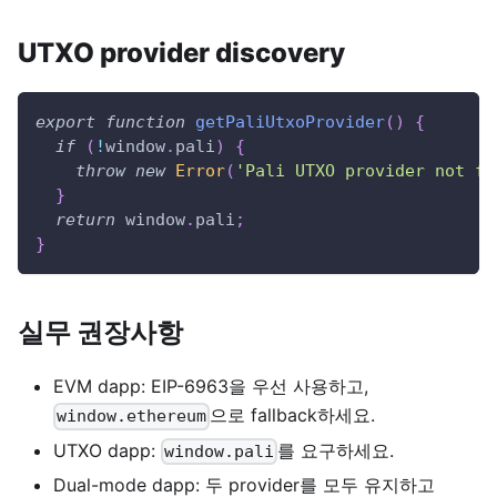
UTXO provider discovery
export
function
getPaliUtxoProvider
(
)
{
if
(
!
window
.
pali
)
{
throw
new
Error
(
'Pali UTXO provider not fo
}
return
window
.
pali
;
}
실무 권장사항
EVM dapp: EIP-6963을 우선 사용하고,
으로 fallback하세요.
window.ethereum
UTXO dapp:
를 요구하세요.
window.pali
Dual-mode dapp: 두 provider를 모두 유지하고