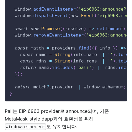
window
.
addEventListener
(
'eip6963:announcePro
window
.
dispatchEvent
(
new
Event
(
'eip6963:requ
await
new
Promise
(
(
resolve
)
=>
setTimeout
(
re
window
.
removeEventListener
(
'eip6963:announce
const
 match 
=
 providers
.
find
(
(
{
 info 
}
)
=>
{
const
 name 
=
String
(
info
.
name
||
''
)
.
toLow
const
 rdns 
=
String
(
info
.
rdns
||
''
)
.
toLow
return
 name
.
includes
(
'pali'
)
||
 rdns
.
inclu
}
)
;
return
 match
?.
provider 
||
window
.
ethereum
;
}
Pali는 EIP-6963 provider로 announce되며, 기존
MetaMask-style dapp과의 호환성을 위해
도 유지합니다.
window.ethereum