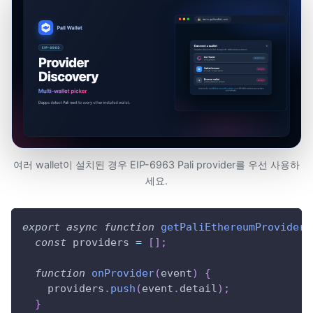
여러 wallet이 설치된 경우 EIP-6963 Pali provider를 우선 사용하
세요.
export
async
function
getPaliEthereumProvider
(
const
 providers 
=
[
]
;
function
onProvider
(
event
)
{
    providers
.
push
(
event
.
detail
)
;
}