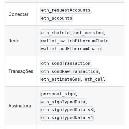
,
eth_requestAccounts
Conectar
eth_accounts
,
,
eth_chainId
net_version
Rede
,
wallet_switchEthereumChain
wallet_addEthereumChain
,
eth_sendTransaction
Transações
,
eth_sendRawTransaction
,
eth_estimateGas
eth_call
,
personal_sign
,
eth_signTypedData
Assinatura
,
eth_signTypedData_v3
eth_signTypedData_v4