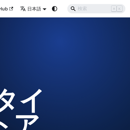
Hub
日本語
⌘
K
スタイ
トア