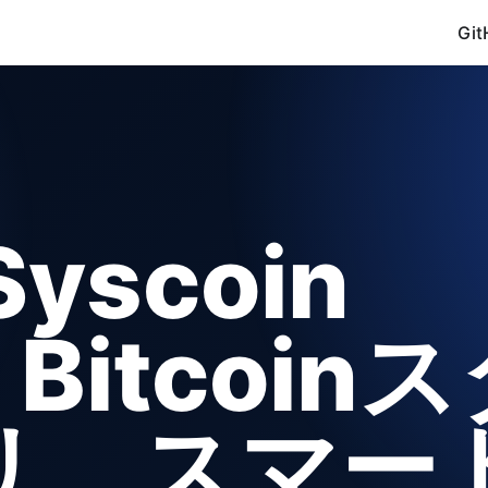
Git
yscoin
Bitcoin
リ、スマー